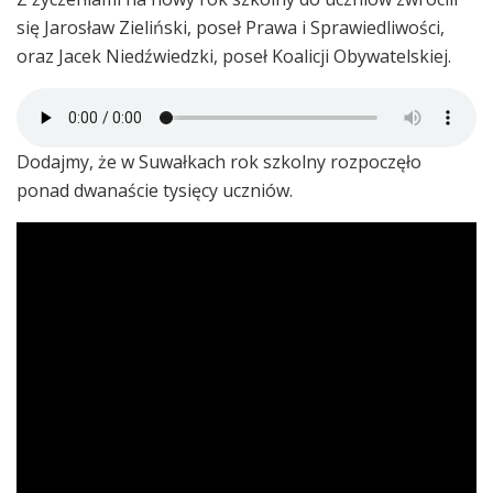
się Jarosław Zieliński, poseł Prawa i Sprawiedliwości,
oraz Jacek Niedźwiedzki, poseł Koalicji Obywatelskiej.
Dodajmy, że w Suwałkach rok szkolny rozpoczęło
ponad dwanaście tysięcy uczniów.