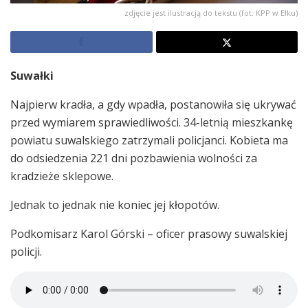
zdjęcie jest ilustracją do tekstu (fot. KPP w Ełku)
Suwałki
Najpierw kradła, a gdy wpadła, postanowiła się ukrywać
przed wymiarem sprawiedliwości. 34-letnią mieszkankę
powiatu suwalskiego zatrzymali policjanci. Kobieta ma
do odsiedzenia 221 dni pozbawienia wolności za
kradzieże sklepowe.
Jednak to jednak nie koniec jej kłopotów.
Podkomisarz Karol Górski – oficer prasowy suwalskiej
policji.