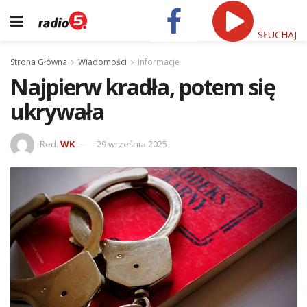
SŁUCHAJ
Strona Główna
Wiadomości
Informacje
Najpierw kradła, potem się
ukrywała
Red.
WK
29 września 2025