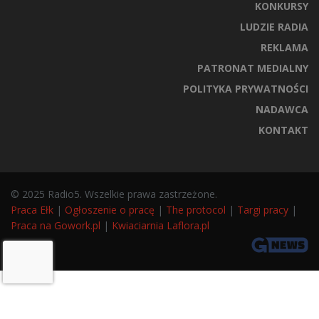
KONKURSY
LUDZIE RADIA
REKLAMA
PATRONAT MEDIALNY
POLITYKA PRYWATNOŚCI
NADAWCA
KONTAKT
© 2025 Radio5. Wszelkie prawa zastrzeżone.
Praca Ełk
|
Ogłoszenie o pracę
|
The protocol
|
Targi pracy
|
Praca na Gowork.pl
|
Kwiaciarnia Laflora.pl