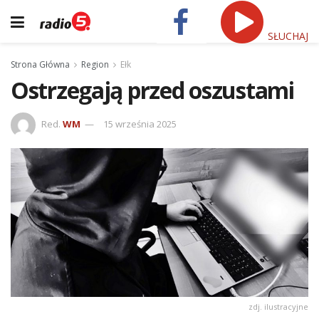
SŁUCHAJ
Strona Główna
Region
Ełk
Ostrzegają przed oszustami
Red.
WM
15 września 2025
zdj. ilustracyjne