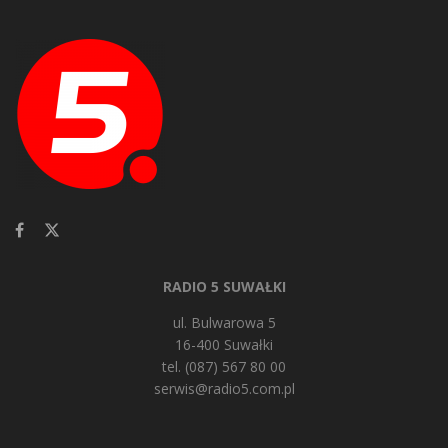
RADIO 5 SUWAŁKI
ul. Bulwarowa 5
16-400 Suwałki
tel. (087) 567 80 00
serwis@radio5.com.pl