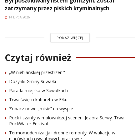
Był poszukiwany listem gończym. Został
zatrzymany przez piskich kryminalnych
14 LIPCA 2026
POKAŻ WIĘCEJ
Czytaj również
„W niebiańskiej przestrzeni”
Dożynki Gminy Suwałki
Parada miejska w Suwałkach
Trwa święto kabaretu w Ełku
Zobacz nowe „misie” na wyspie
Rock i szanty w malowniczej scenerii Jeziora Serwy. Trwa
RockWater Festival
Termomodernizacja i drobne remonty. W wakacje w
placówkach oświatowych praca wre