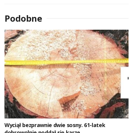
Podobne
Wyciął bezprawnie dwie sosny. 61-latek
dobrowolnie poddał się karze