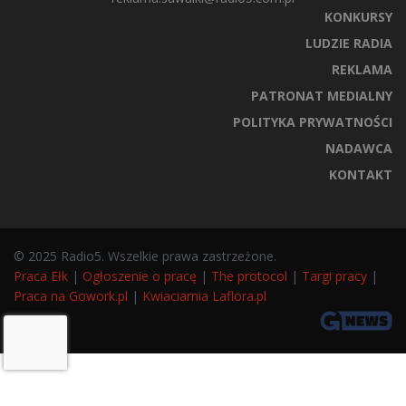
KONKURSY
LUDZIE RADIA
REKLAMA
PATRONAT MEDIALNY
POLITYKA PRYWATNOŚCI
NADAWCA
KONTAKT
© 2025 Radio5. Wszelkie prawa zastrzeżone.
Praca Ełk
|
Ogłoszenie o pracę
|
The protocol
|
Targi pracy
|
Praca na Gowork.pl
|
Kwiaciarnia Laflora.pl