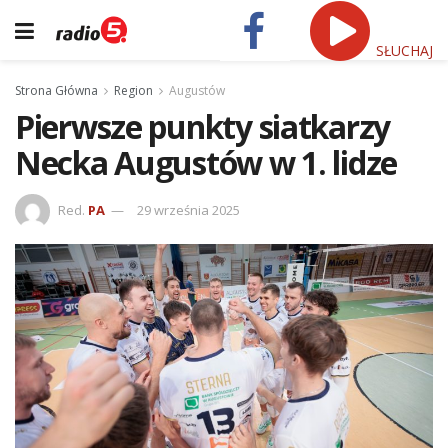
SŁUCHAJ
Strona Główna
Region
Augustów
Pierwsze punkty siatkarzy
Necka Augustów w 1. lidze
Red.
PA
29 września 2025