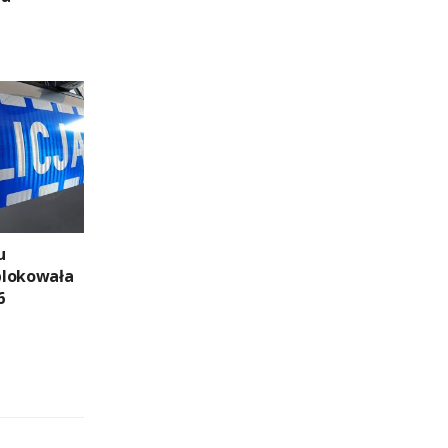
u
blokowała
6