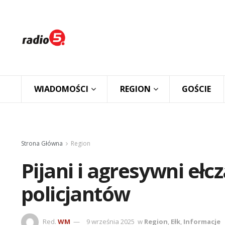
WIADOMOŚCI
REGION
GOŚCIE
Strona Główna
Region
Pijani i agresywni ełc
policjantów
Red.
WM
9 września 2025
w
Region
,
Ełk
,
Informacje