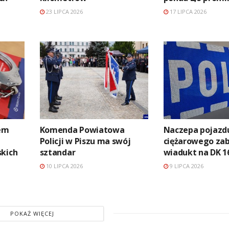
23 LIPCA 2026
17 LIPCA 2026
tem
Komenda Powiatowa
Naczepa pojazd
Policji w Piszu ma swój
ciężarowego za
skich
sztandar
wiadukt na DK 1
10 LIPCA 2026
9 LIPCA 2026
POKAŻ WIĘCEJ