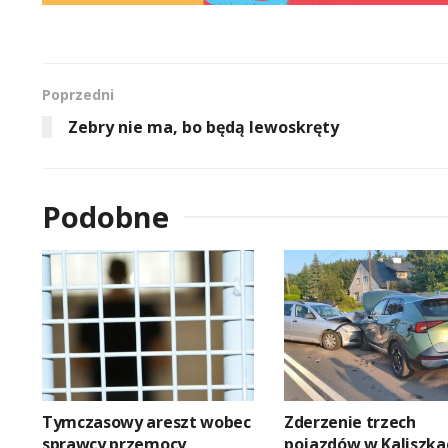
Poprzedni
Zebry nie ma, bo będą lewoskręty
Podobne
Tymczasowy areszt wobec
Zderzenie trzech
sprawcy przemocy
pojazdów w Kaliszka