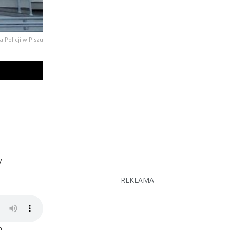
Policji w Piszu
y
REKLAMA
.