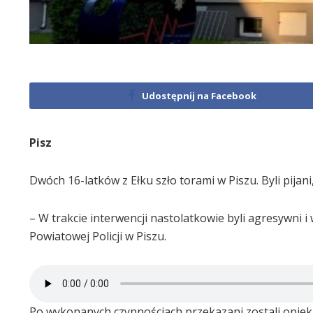
Udostępnij na Facebook
Pisz
Dwóch 16-latków z Ełku szło torami w Piszu. Byli pijani
– W trakcie interwencji nastolatkowie byli agresywni
Powiatowej Policji w Piszu.
Po wykonanych czynnościach przekazani zostali opiekun