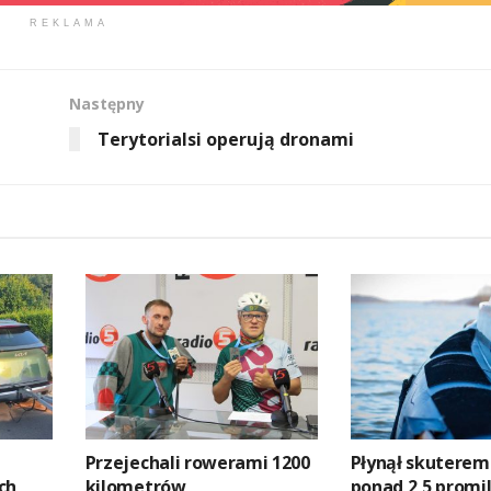
REKLAMA
Następny
Terytorialsi operują dronami
Przejechali rowerami 1200
Płynął skuterem.
ch
kilometrów
ponad 2,5 promi