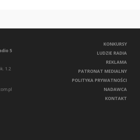
KONKURSY
dio 5
LUDZIE RADIA
REKLAMA
k. 1.2
PATRONAT MEDIALNY
POLITYKA PRYWATNOŚCI
com.pl
NADAWCA
KONTAKT