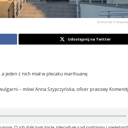
Komenda Powiatowa 
Udostępnij na Twitter
, a jeden z nich miał w plecaku marihuanę.
 i wulgarni – mówi Anna Szypczyńska, oficer prasowy Komend
om. O ich dalszym losie zdecyduje sąd rodzinny i nieletnich