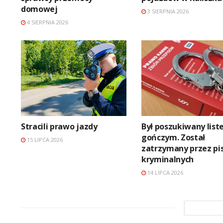
domowej
3 SIERPNIA 2026
4 SIERPNIA 2026
Stracili prawo jazdy
Był poszukiwany lis
gończym. Został
15 LIPCA 2026
zatrzymany przez pi
kryminalnych
14 LIPCA 2026