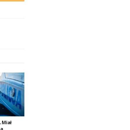
 Miał
la