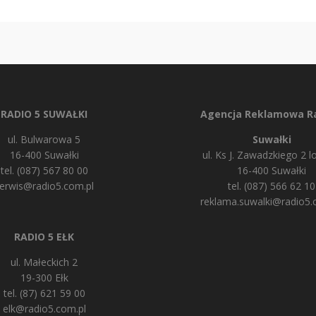
RADIO 5 SUWAŁKI
Agencja Reklamowa Ra
ul. Bulwarowa 5
Suwałki
16-400 Suwałki
ul. Ks J. Zawadzkiego 2 lo
tel. (087) 567 80 00
16-400 Suwałki
erwis@radio5.com.pl
tel. (087) 566 62 10
reklama.suwalki@radio5.
RADIO 5 EŁK
ul. Małeckich 2
19-300 Ełk
tel. (87) 621 59 00
elk@radio5.com.pl