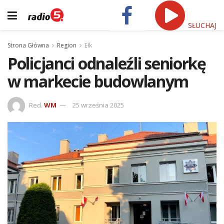
SŁUCHAJ
Strona Główna
Region
Ełk
Policjanci odnaleźli seniorkę
w markecie budowlanym
Red.
WM
25 września 2025