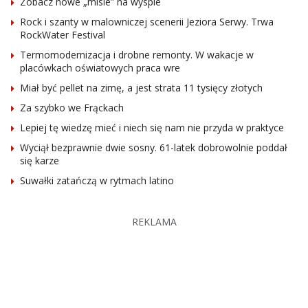
Zobacz nowe „misie” na wyspie
Rock i szanty w malowniczej scenerii Jeziora Serwy. Trwa
RockWater Festival
Termomodernizacja i drobne remonty. W wakacje w
placówkach oświatowych praca wre
Miał być pellet na zimę, a jest strata 11 tysięcy złotych
Za szybko we Frąckach
Lepiej tę wiedzę mieć i niech się nam nie przyda w praktyce
Wyciął bezprawnie dwie sosny. 61-latek dobrowolnie poddał
się karze
Suwałki zatańczą w rytmach latino
REKLAMA