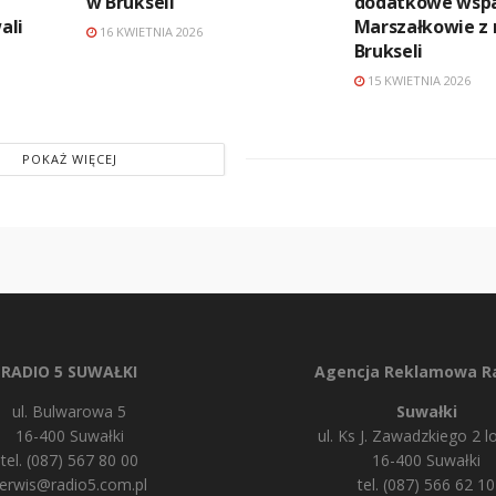
w Brukseli
dodatkowe wspa
ali
Marszałkowie z 
16 KWIETNIA 2026
Brukseli
15 KWIETNIA 2026
POKAŻ WIĘCEJ
RADIO 5 SUWAŁKI
Agencja Reklamowa Ra
ul. Bulwarowa 5
Suwałki
16-400 Suwałki
ul. Ks J. Zawadzkiego 2 lo
tel. (087) 567 80 00
16-400 Suwałki
erwis@radio5.com.pl
tel. (087) 566 62 10