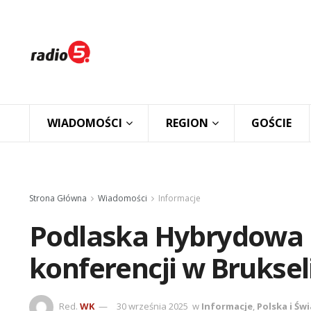
WIADOMOŚCI
REGION
GOŚCIE
Strona Główna
Wiadomości
Informacje
Podlaska Hybrydowa
konferencji w Bruksel
Red.
WK
30 września 2025
w
Informacje
,
Polska i Świ