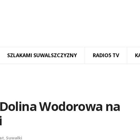
SZLAKAMI SUWALSZCZYZNY
RADIO5 TV
K
 Dolina Wodorowa na
i
at
,
Suwałki