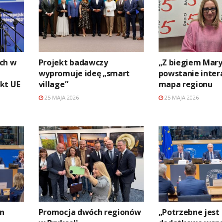
ch w
Projekt badawczy
„Z biegiem Mary
wypromuje ideę „smart
powstanie inte
kt UE
village”
mapa regionu
25 MAJA 2026
25 MAJA 2026
n
Promocja dwóch regionów
„Potrzebne jest