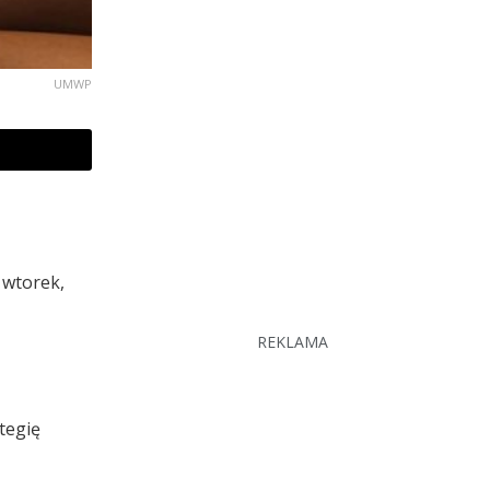
UMWP
 wtorek,
REKLAMA
tegię