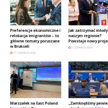
Preferencje ekonomiczne i
Jak zatrzymać młody
relokacja imigrantów – to
naszym regionie?
główne tematy poruszane
Powstaje nowy proje
w Brukseli
2 CZERWCA 2026
17 CZERWCA 2026
Marszałek na East Poland
„Zamknęliśmy pewie