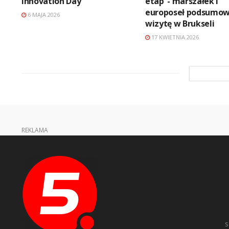
Innovation Day
etap”- marszałek i
europoseł podsumow
6 MAJA 2026
wizytę w Brukseli
17 KWIETNIA 2026
REKLAMA
s