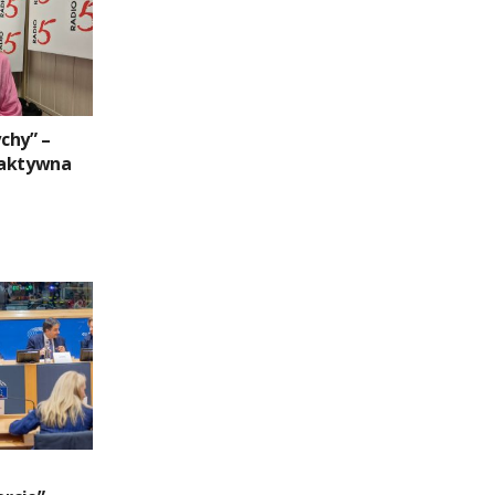
chy” –
raktywna