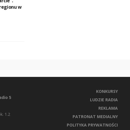
rcie”.
regionu w
KONKURSY
dio 5
LUDZIE RADIA
REKLAMA
k. 1.2
PATRONAT MEDIALNY
POLITYKA PRYWATNOŚCI