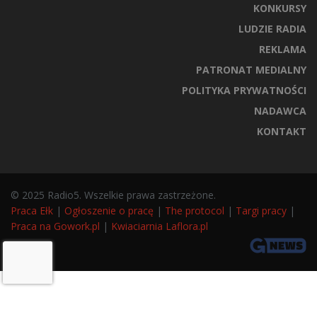
KONKURSY
LUDZIE RADIA
REKLAMA
PATRONAT MEDIALNY
POLITYKA PRYWATNOŚCI
NADAWCA
KONTAKT
© 2025 Radio5. Wszelkie prawa zastrzeżone.
Praca Ełk
|
Ogłoszenie o pracę
|
The protocol
|
Targi pracy
|
Praca na Gowork.pl
|
Kwiaciarnia Laflora.pl