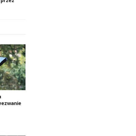
 przez
a
wezwanie