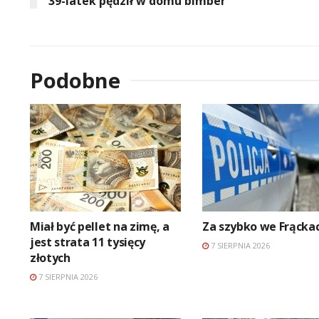
39-latek pędził w domu bimber
Podobne
Miał być pellet na zimę, a
Za szybko we Frącka
jest strata 11 tysięcy
7 SIERPNIA 2026
złotych
7 SIERPNIA 2026