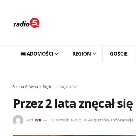
WIADOMOŚCI
REGION
GOŚCIE
Strona Główna
Region
Augustów
Przez 2 lata znęcał si
Red.
WK
12 września 2025
w
Augustów
,
Informacje