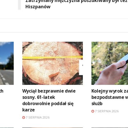
Zatrzymany mężczyzna poszukiwany był też
Hiszpanów
ch
Wyciął bezprawnie dwie
Kolejny wyrok z
sosny. 61-latek
bezpodstawne 
dobrowolnie poddał się
służb
karze
7 SIERPNIA 2026
7 SIERPNIA 2026