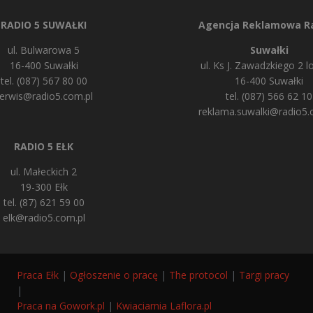
RADIO 5 SUWAŁKI
Agencja Reklamowa Ra
ul. Bulwarowa 5
Suwałki
16-400 Suwałki
ul. Ks J. Zawadzkiego 2 lo
tel. (087) 567 80 00
16-400 Suwałki
erwis@radio5.com.pl
tel. (087) 566 62 10
reklama.suwalki@radio5.
RADIO 5 EŁK
ul. Małeckich 2
19-300 Ełk
tel. (87) 621 59 00
elk@radio5.com.pl
Praca Ełk
|
Ogłoszenie o pracę
|
The protocol
|
Targi pracy
|
Praca na Gowork.pl
|
Kwiaciarnia Laflora.pl