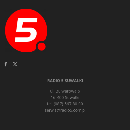
RADIO 5 SUWAŁKI
ul. Bulwarowa 5
16-400 Suwałki
tel. (087) 567 80 00
serwis@radio5.com.pl