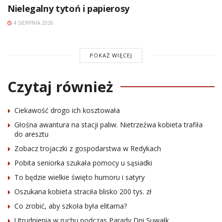
Nielegalny tytoń i papierosy
4 SIERPNIA 2026
POKAŻ WIĘCEJ
Czytaj również
Ciekawość drogo ich kosztowała
Głośna awantura na stacji paliw. Nietrzeźwa kobieta trafiła
do aresztu
Zobacz trojaczki z gospodarstwa w Redykach
Pobita seniorka szukała pomocy u sąsiadki
To będzie wielkie święto humoru i satyry
Oszukana kobieta straciła blisko 200 tys. zł
Co zrobić, aby szkoła była elitarna?
Utrudnienia w ruchu podczas Parady Dni Suwałk