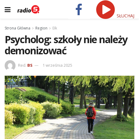
SŁUCHAJ
Strona Główna
Region
Ełk
Psycholog: szkoły nie należy
demonizować
Red.
BS
1 września 2025