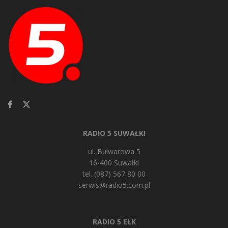
RADIO 5 SUWAŁKI
ul. Bulwarowa 5
16-400 Suwałki
tel. (087) 567 80 00
serwis@radio5.com.pl
RADIO 5 EŁK