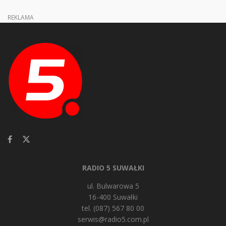
REKLAMA
RADIO 5 SUWAŁKI
ul. Bulwarowa 5
16-400 Suwałki
tel. (087) 567 80 00
serwis@radio5.com.pl