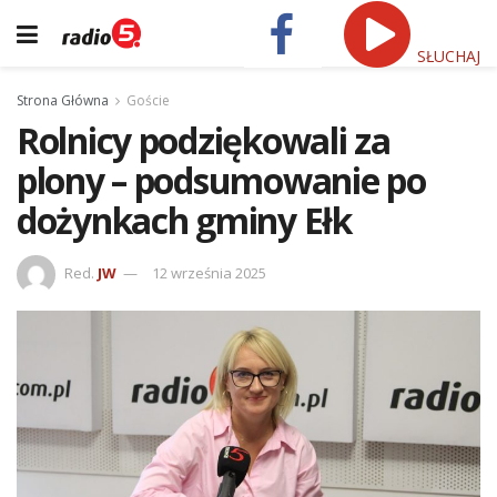
SŁUCHAJ
Strona Główna
Goście
Rolnicy podziękowali za
plony – podsumowanie po
dożynkach gminy Ełk
Red.
JW
12 września 2025