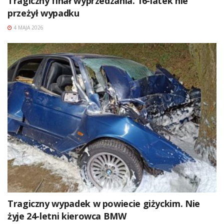
Tragiczny finał wyprzedzania. 16-latek nie
przeżył wypadku
4 MAJA 2026
Tragiczny wypadek w powiecie giżyckim. Nie
żyje 24-letni kierowca BMW