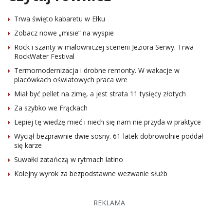
Trwa święto kabaretu w Ełku
Zobacz nowe „misie” na wyspie
Rock i szanty w malowniczej scenerii Jeziora Serwy. Trwa
RockWater Festival
Termomodernizacja i drobne remonty. W wakacje w
placówkach oświatowych praca wre
Miał być pellet na zimę, a jest strata 11 tysięcy złotych
Za szybko we Frąckach
Lepiej tę wiedzę mieć i niech się nam nie przyda w praktyce
Wyciął bezprawnie dwie sosny. 61-latek dobrowolnie poddał
się karze
Suwałki zatańczą w rytmach latino
Kolejny wyrok za bezpodstawne wezwanie służb
REKLAMA