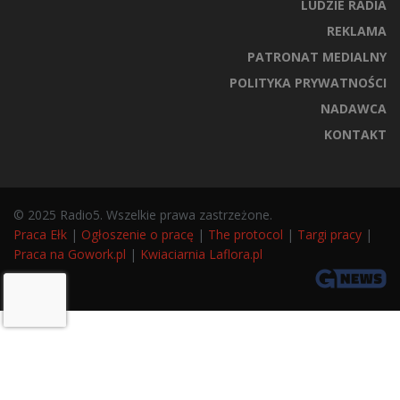
LUDZIE RADIA
REKLAMA
PATRONAT MEDIALNY
POLITYKA PRYWATNOŚCI
NADAWCA
KONTAKT
© 2025 Radio5. Wszelkie prawa zastrzeżone.
Praca Ełk
|
Ogłoszenie o pracę
|
The protocol
|
Targi pracy
|
Praca na Gowork.pl
|
Kwiaciarnia Laflora.pl