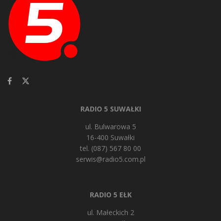
RADIO 5 SUWAŁKI
ul. Bulwarowa 5
16-400 Suwałki
tel. (087) 567 80 00
serwis@radio5.com.pl
RADIO 5 EŁK
ul. Małeckich 2