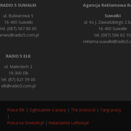
RADIO 5 SUWAŁKI
Agencja Reklamowa Ra
ul. Bulwarowa 5
Suwałki
16-400 Suwałki
ul. Ks J. Zawadzkiego 2 lo
tel. (087) 567 80 00
16-400 Suwałki
erwis@radio5.com.pl
tel. (087) 566 62 10
reklama.suwalki@radio5.
RADIO 5 EŁK
ul. Małeckich 2
19-300 Ełk
tel. (87) 621 59 00
elk@radio5.com.pl
Praca Ełk
|
Ogłoszenie o pracę
|
The protocol
|
Targi pracy
|
Praca na Gowork.pl
|
Kwiaciarnia Laflora.pl