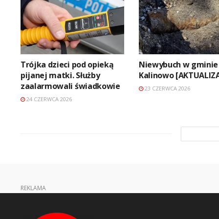
Trójka dzieci pod opieką
Niewybuch w gminie
pijanej matki. Służby
Kalinowo [AKTUALIZ
zaalarmowali świadkowie
23 CZERWCA 2026
24 CZERWCA 2026
REKLAMA