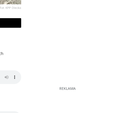
Fot. KPP Olecko
ch
REKLAMA