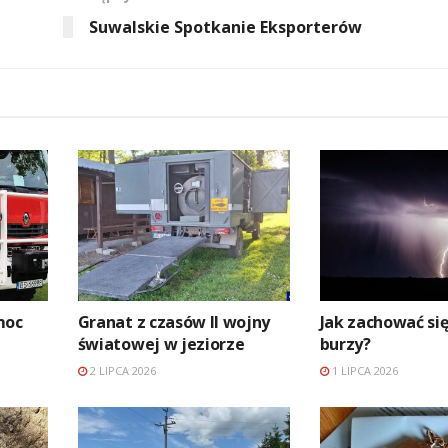
Suwalskie Spotkanie Eksporterów
moc
Granat z czasów II wojny
Jak zachować się
światowej w jeziorze
burzy?
2 LIPCA 2026
1 LIPCA 2026