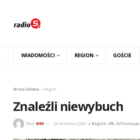
WIADOMOŚCI
REGION
GOŚCIE
Strona Główna
Region
Znaleźli niewybuch
Red.
WM
30 września 2025
w
Region
,
Ełk
,
Informacje