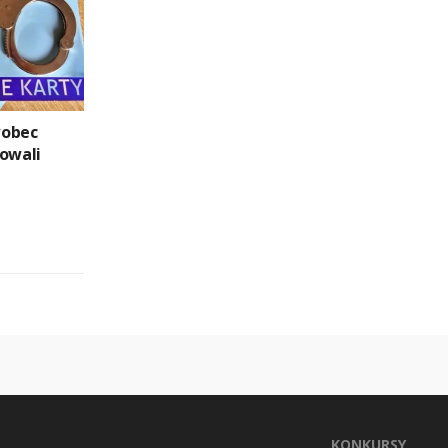
wobec
iowali
KONKURSY