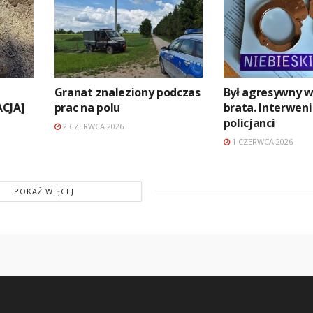
Granat znaleziony podczas
Był agresywny 
ACJA]
prac na polu
brata. Interwen
policjanci
2 CZERWCA 2026
1 CZERWCA 2026
POKAŻ WIĘCEJ