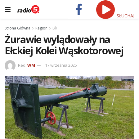
SŁUCHAJ
Strona Główna
Region
Ełk
Żurawie wylądowały na
Ełckiej Kolei Wąskotorowej
Red.
WM
17 września 2025