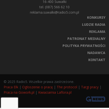
16-400 Suwałki
tel. (087) 566 62 10
reklama.suwalki@radio5.com.pl
KONKURSY
LUDZIE RADIA
REKLAMA
PATRONAT MEDIALNY
POLITYKA PRYWATNOŚCI
NADAWCA
KONTAKT
© 2025 Radio5. Wszelkie prawa zastrzeżone.
Praca Ełk
|
Ogłoszenie o pracę
|
The protocol
|
Targi pracy
|
Praca na Gowork.pl
|
Kwiaciarnia Laflora.pl