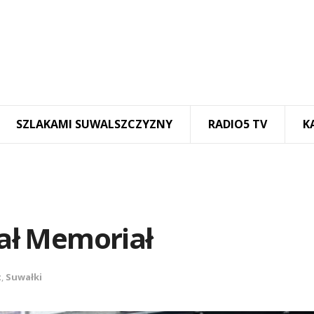
SZLAKAMI SUWALSZCZYZNY
RADIO5 TV
K
ał Memoriał
t
,
Suwałki