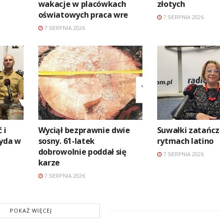
wakacje w placówkach
złotych
oświatowych praca wre
7 SIERPNIA 2026
7 SIERPNIA 2026
 i
Wyciął bezprawnie dwie
Suwałki zatańc
zyda w
sosny. 61-latek
rytmach latino
dobrowolnie poddał się
7 SIERPNIA 2026
karze
7 SIERPNIA 2026
POKAŻ WIĘCEJ