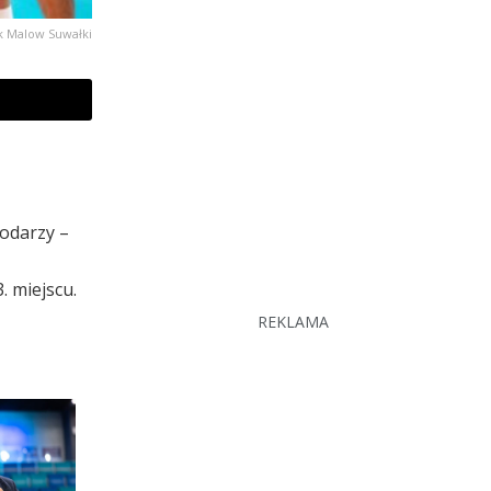
sk Malow Suwałki
odarzy –
 miejscu.
REKLAMA