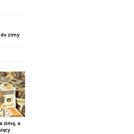
 do zimy
a zimę, a
sięcy