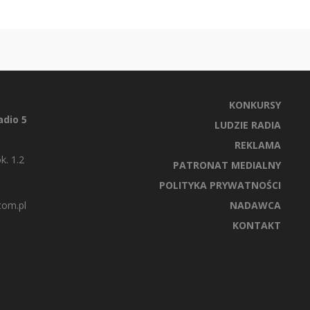
KONKURSY
dio 5
LUDZIE RADIA
REKLAMA
k. 1.2
PATRONAT MEDIALNY
POLITYKA PRYWATNOŚCI
com.pl
NADAWCA
KONTAKT