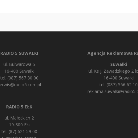
RADIO 5 SUWAŁKI
Agencja Reklamowa Ra
ul. Bulwarowa 5
Suwałki
16-400 Suwałki
ul. Ks J. Zawadzkiego 2 lo
tel. (087) 567 80 00
16-400 Suwałki
erwis@radio5.com.pl
tel. (087) 566 62 10
reklama.suwalki@radio5.
RADIO 5 EŁK
ul. Małeckich 2
19-300 Ełk
tel. (87) 621 59 00