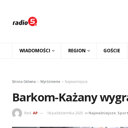
WIADOMOŚCI
REGION
GOŚCIE
Strona Główna
Wyróżnienie
Najważniejsze
Barkom-Każany wygr
Red.
AP
18 października 2025
w
Najważniejsze
,
Spor