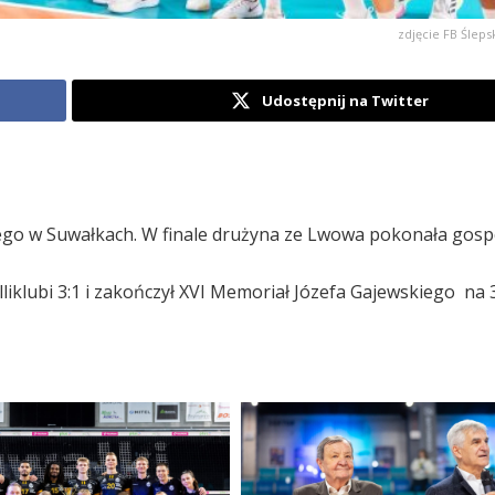
zdjęcie FB Ślep
Udostępnij na Twitter
go w Suwałkach. W finale drużyna ze Lwowa pokonała gosp
lubi 3:1 i zakończył XVI Memoriał Józefa Gajewskiego na 3.