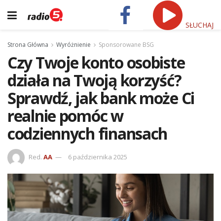
SŁUCHAJ
Strona Główna
Wyróżnienie
Sponsorowane BSG
Czy Twoje konto osobiste
działa na Twoją korzyść?
Sprawdź, jak bank może Ci
realnie pomóc w
codziennych finansach
Red.
AA
6 października 2025