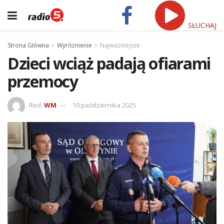
SŁUCHAJ
Strona Główna
Wyróżnienie
Najważniejsze
Dzieci wciąż padają ofiarami
przemocy
Red.
WM
10 października 2025