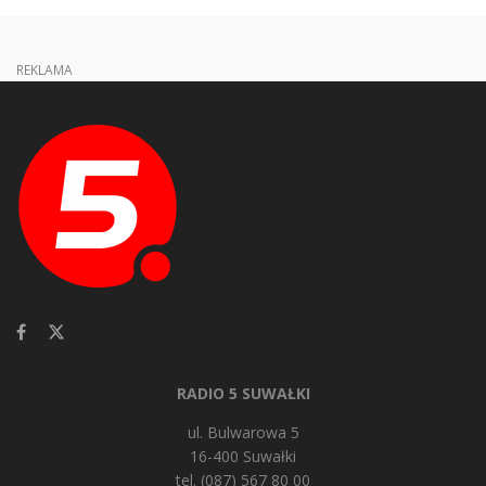
REKLAMA
RADIO 5 SUWAŁKI
ul. Bulwarowa 5
16-400 Suwałki
tel. (087) 567 80 00