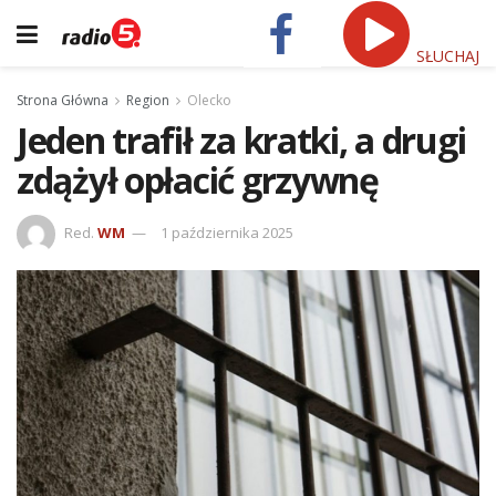
SŁUCHAJ
Strona Główna
Region
Olecko
Jeden trafił za kratki, a drugi
zdążył opłacić grzywnę
Red.
WM
1 października 2025