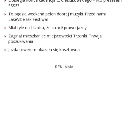
Dobiegła końca kadencja C. Cieślukowskiego – kto prezesem
SSSE?
To będzie weekend pełen dobrej muzyki. Przed nami
LakeVibe Ełk Festiwal
Miał tyle na liczniku, że stracił prawo jazdy
Zaginął mieszkaniec miejscowości Trzonki. Trwają
poszukiwania
Jazda rowerem okazała się kosztowna
REKLAMA