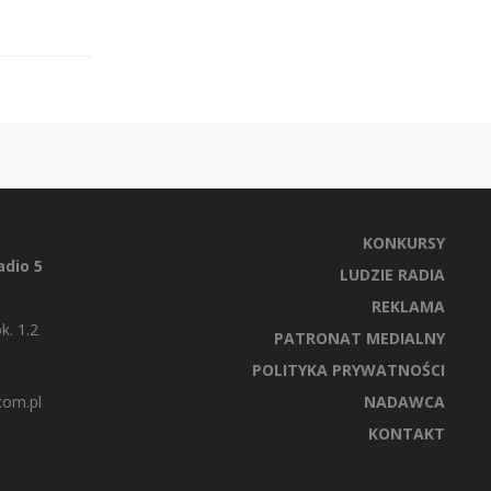
KONKURSY
dio 5
LUDZIE RADIA
REKLAMA
k. 1.2
PATRONAT MEDIALNY
POLITYKA PRYWATNOŚCI
com.pl
NADAWCA
KONTAKT