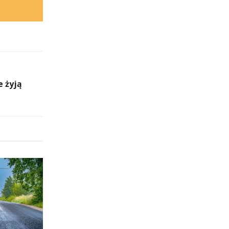
e żyją