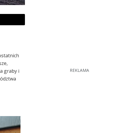
ostatnich
sze,
REKLAMA
a graby i
wództwa