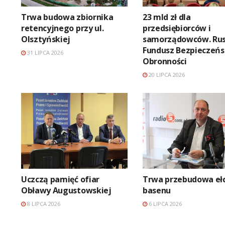
Trwa budowa zbiornika
23 mld zł dla
retencyjnego przy ul.
przedsiębiorców i
Olsztyńskiej
samorządowców. Ru
Fundusz Bezpieczeńs
31 LIPCA 2026
Obronności
20 LIPCA 2026
Uczczą pamięć ofiar
Trwa przebudowa eł
Obławy Augustowskiej
basenu
8 LIPCA 2026
6 LIPCA 2026