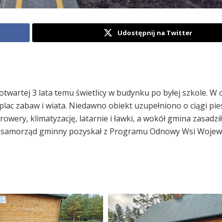
Udostępnij na Twitter
twartej 3 lata temu świetlicy w budynku po byłej szkole. W 
ac zabaw i wiata. Niedawno obiekt uzupełniono o ciągi pie
owery, klimatyzację, latarnie i ławki, a wokół gmina zasadził
ołowę samorząd gminny pozyskał z Programu Odnowy Wsi Woje