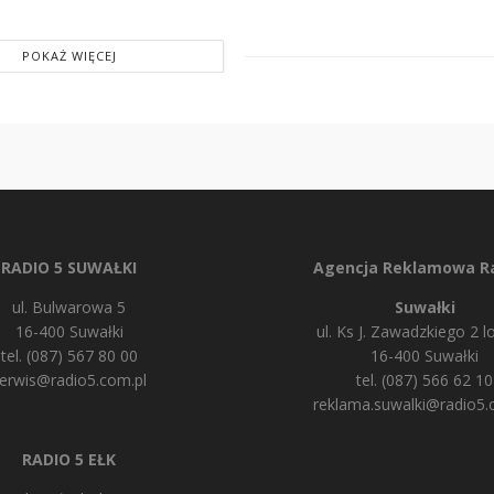
POKAŻ WIĘCEJ
RADIO 5 SUWAŁKI
Agencja Reklamowa Ra
ul. Bulwarowa 5
Suwałki
16-400 Suwałki
ul. Ks J. Zawadzkiego 2 lo
tel. (087) 567 80 00
16-400 Suwałki
erwis@radio5.com.pl
tel. (087) 566 62 10
reklama.suwalki@radio5.
RADIO 5 EŁK