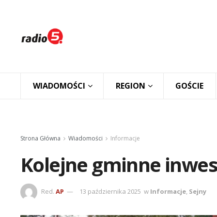
WIADOMOŚCI
REGION
GOŚCIE
Strona Główna
Wiadomości
Informacje
Kolejne gminne inwest
Red.
AP
13 października 2025
w
Informacje
,
Sejny