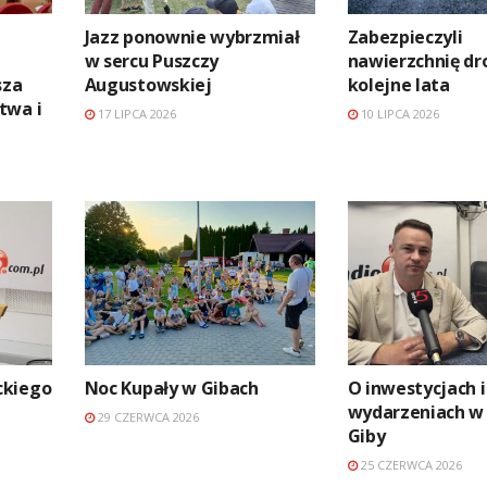
Jazz ponownie wybrzmiał
Zabezpieczyli
w sercu Puszczy
nawierzchnię dr
sza
Augustowskiej
kolejne lata
twa i
17 LIPCA 2026
10 LIPCA 2026
ckiego
Noc Kupały w Gibach
O inwestycjach i
wydarzeniach w
29 CZERWCA 2026
Giby
25 CZERWCA 2026