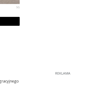
SG
REKLAMA
igracyjnego