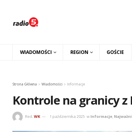
WIADOMOŚCI
REGION
GOŚCIE
Strona Główna
Wiadomości
Informacje
Kontrole na granicy z
Red.
WK
1 października 2025
w
Informacje
,
Najważni