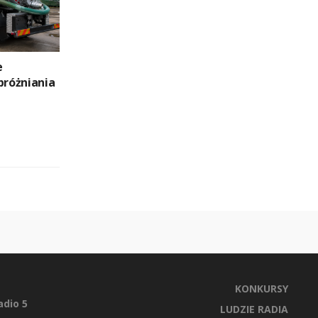
e
próżniania
KONKURSY
dio 5
LUDZIE RADIA