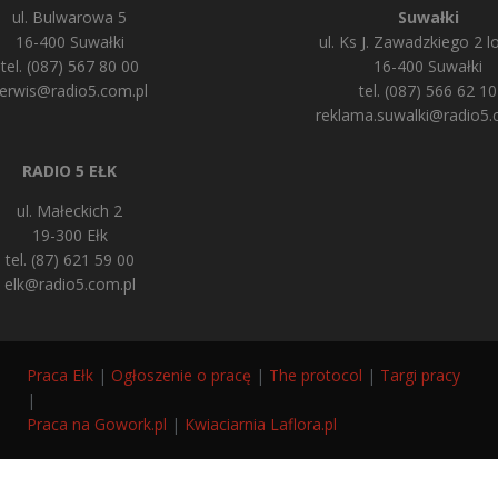
ul. Bulwarowa 5
Suwałki
16-400 Suwałki
ul. Ks J. Zawadzkiego 2 lo
tel. (087) 567 80 00
16-400 Suwałki
erwis@radio5.com.pl
tel. (087) 566 62 10
reklama.suwalki@radio5.
RADIO 5 EŁK
ul. Małeckich 2
19-300 Ełk
tel. (87) 621 59 00
elk@radio5.com.pl
Praca Ełk
|
Ogłoszenie o pracę
|
The protocol
|
Targi pracy
|
Praca na Gowork.pl
|
Kwiaciarnia Laflora.pl