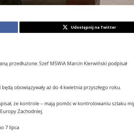
Udostępnij na Twitter
taną przedłużone. Szef MSWiA Marcin Kierwiński podpisał
) i będą obowiązywały aż do 4 kwietnia przyszłego roku.
apisał, że kontrole – mają pomóc w kontrolowaniu szlaku m
o Europy Zachodniej.
o 7 lipca