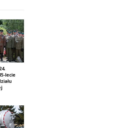
24.
35-lecie
ziału
ej