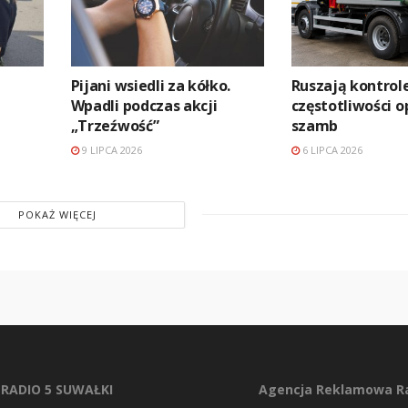
Pijani wsiedli za kółko.
Ruszają kontrol
Wpadli podczas akcji
częstotliwości o
„Trzeźwość”
szamb
9 LIPCA 2026
6 LIPCA 2026
POKAŻ WIĘCEJ
RADIO 5 SUWAŁKI
Agencja Reklamowa Ra