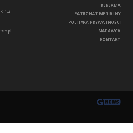
REKLAMA
k. 1.2
PATRONAT MEDIALNY
POLITYKA PRYWATNOŚCI
com.pl
NADAWCA
KONTAKT