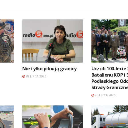
Nie tylko pilnują granicy
Uczcili 100-lecie 
Batalionu KOP i 
28 LIPCA 2026
Podlaskiego Odd
Straży Graniczn
25 LIPCA 2026