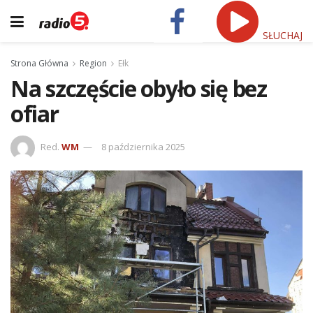
SŁUCHAJ
Strona Główna
Region
Ełk
Na szczęście obyło się bez
ofiar
Red.
WM
8 października 2025