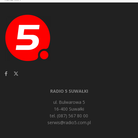
RADIO 5 SUWAŁKI
ul. Bulwarowa 5
16-400 Suwałki
tel. (087) 567 80 00
serwis@radio5.com.pl