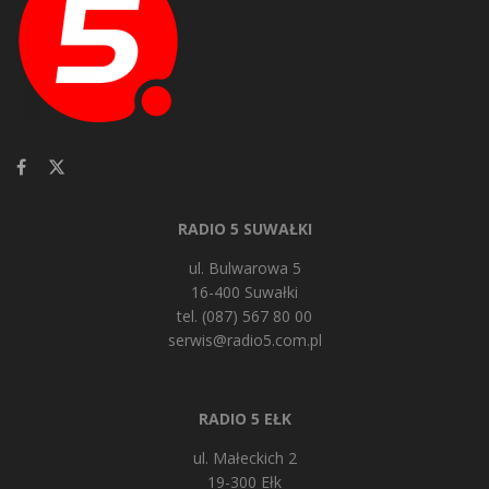
RADIO 5 SUWAŁKI
ul. Bulwarowa 5
16-400 Suwałki
tel. (087) 567 80 00
serwis@radio5.com.pl
RADIO 5 EŁK
ul. Małeckich 2
19-300 Ełk