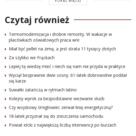
POKAŻ WIĘCEJ
Czytaj również
Termomodernizacja i drobne remonty. W wakacje w
placówkach oświatowych praca wre
Miał być pellet na zimę, a jest strata 11 tysięcy złotych
Za szybko we Frąckach
Lepiej tę wiedzę mieć i niech się nam nie przyda w praktyce
Wyciął bezprawnie dwie sosny. 61-latek dobrowolnie poddał
się karze
Suwałki zatańczą w rytmach latino
Kolejny wyrok za bezpodstawne wezwanie służb
Czy wojskowy śmigłowiec zerwał linię energetyczną?
18-latek przyznał się do zniszczenia samochodu
Powiat ełcki z największą liczbą interwencji po burzach