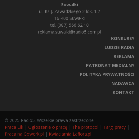
Suwałki
ul. Ks J. Zawadzkiego 2 lok. 1.2
16-400 Suwałki
tel. (087) 566 62 10
reklama.suwalki@radio5.com.pl
KONKURSY
LUDZIE RADIA
REKLAMA
PATRONAT MEDIALNY
POLITYKA PRYWATNOŚCI
NADAWCA
KONTAKT
© 2025 Radio5. Wszelkie prawa zastrzeżone.
Praca Ełk
|
Ogłoszenie o pracę
|
The protocol
|
Targi pracy
|
Praca na Gowork.pl
|
Kwiaciarnia Laflora.pl