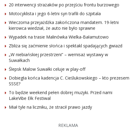
20 interwencji strażaków po przejściu frontu burzowego
Motocyklista i jego 6-letni syn trafili do szpitala
Wieczorna przejażdżka zakończona mandatem. 19-letni
kierowca wiedział, że auto nie było sprawne
Wypadek na trasie Malinówka Wielka-Bałamutowo
Zbliża się zaćmienie słońca i spektakl spadających gwiazd
„W niebiańskiej przestrzeni” – wernisaż wystawy w
Suwałkach
Ślepsk Malow Suwałki celuje w play-off
Dobiegła końca kadencja C. Cieślukowskiego – kto prezesem
SSSE?
To będzie weekend pełen dobrej muzyki. Przed nami
LakeVibe Ełk Festiwal
Miał tyle na liczniku, że stracił prawo jazdy
REKLAMA