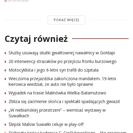
29 LIPCA 2026
POKAŻ WIĘCEJ
Czytaj również
Służby usuwają skutki gwałtownej nawałnicy w Gołdapi
20 interwencji strażaków po przejściu frontu burzowego
Motocyklista i jego 6-letni syn trafili do szpitala
Wieczorna przejażdżka zakończona mandatem. 19-letni
kierowca wiedział, że auto nie było sprawne
Wypadek na trasie Malinówka Wielka-Bałamutowo
Zbliża się zaćmienie słońca i spektakl spadających gwiazd
„W niebiańskiej przestrzeni” – wernisaż wystawy w
Suwałkach
Ślepsk Malow Suwałki celuje w play-off
Dobiegła końca kadencja C. Cieślukowskiego – kto prezesem