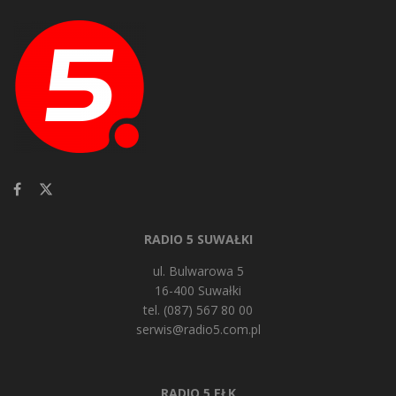
RADIO 5 SUWAŁKI
ul. Bulwarowa 5
16-400 Suwałki
tel. (087) 567 80 00
serwis@radio5.com.pl
RADIO 5 EŁK