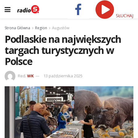
SŁUCHAJ
Strona Główna
Region
Augustów
Podlaskie na największych
targach turystycznych w
Polsce
Red.
WK
13 października 2025