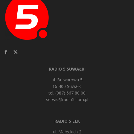
RADIO 5 SUWAŁKI
ul. Bulwarowa 5
16-400 Suwałki
tel. (087) 567 80 00
serwis@radio5.com.pl
RADIO 5 EŁK
ul. Małeckich 2