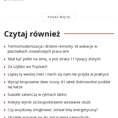
POKAŻ WIĘCEJ
Czytaj również
Termomodernizacja i drobne remonty. W wakacje w
placówkach oświatowych praca wre
Miał być pellet na zimę, a jest strata 11 tysięcy złotych
Za szybko we Frąckach
Lepiej tę wiedzę mieć i niech się nam nie przyda w praktyce
Wyciął bezprawnie dwie sosny. 61-latek dobrowolnie poddał
się karze
Suwałki zatańczą w rytmach latino
Kolejny wyrok za bezpodstawne wezwanie służb
Czy wojskowy śmigłowiec zerwał linię energetyczną?
18-latek przyznał się do zniszczenia samochodu