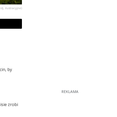
zdj. ilustracyjne)
cin, by
REKLAMA
sie zrobi