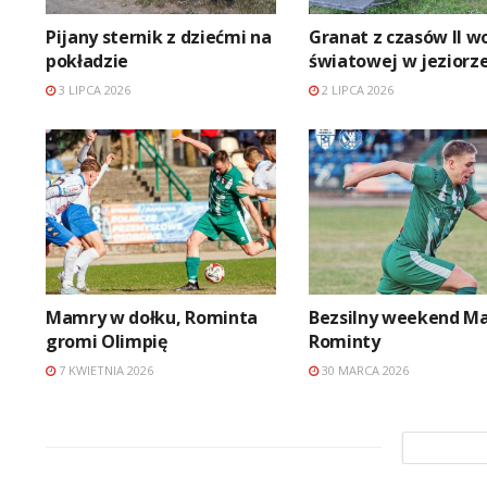
Pijany sternik z dziećmi na
Granat z czasów II w
pokładzie
światowej w jeziorz
3 LIPCA 2026
2 LIPCA 2026
Mamry w dołku, Rominta
Bezsilny weekend Ma
gromi Olimpię
Rominty
7 KWIETNIA 2026
30 MARCA 2026