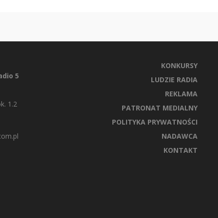
KONKURSY
dio 5
LUDZIE RADIA
REKLAMA
k. 1.2
PATRONAT MEDIALNY
POLITYKA PRYWATNOŚCI
com.pl
NADAWCA
KONTAKT