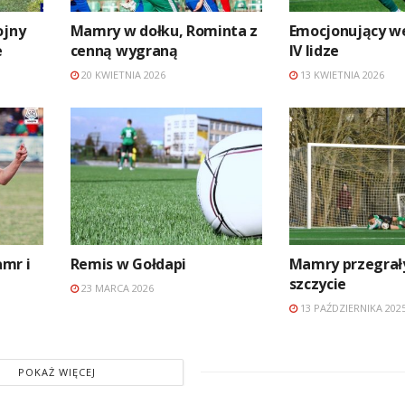
ojny
Mamry w dołku, Rominta z
Emocjonujący w
e
cenną wygraną
IV lidze
20 KWIETNIA 2026
13 KWIETNIA 2026
mr i
Remis w Gołdapi
Mamry przegrał
szczycie
23 MARCA 2026
13 PAŹDZIERNIKA 202
POKAŻ WIĘCEJ