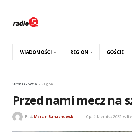
WIADOMOŚCI
REGION
GOŚCIE
Strona Główna
Region
Przed nami mecz na s
Red.
Marcin Banachowski
10 października 2025
w
Re