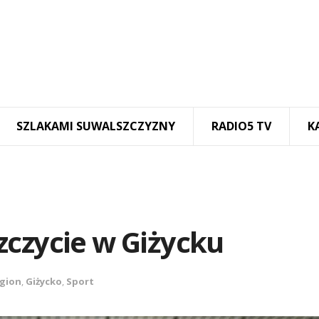
SZLAKAMI SUWALSZCZYZNY
RADIO5 TV
K
zczycie w Giżycku
gion
,
Giżycko
,
Sport