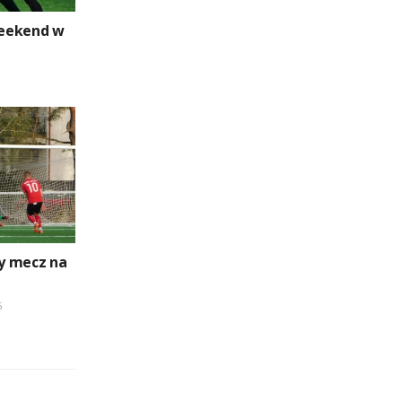
eekend w
y mecz na
5