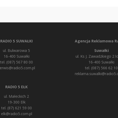
RADIO 5 SUWAŁKI
Agencja Reklamowa Ra
ul. Bulwarowa 5
Suwałki
16-400 Suwałki
ul. Ks J. Zawadzkiego 2 lo
tel. (087) 567 80 00
16-400 Suwałki
erwis@radio5.com.pl
tel. (087) 566 62 10
reklama.suwalki@radio5.
RADIO 5 EŁK
ul. Małeckich 2
19-300 Ełk
tel. (87) 621 59 00
elk@radio5.com.pl