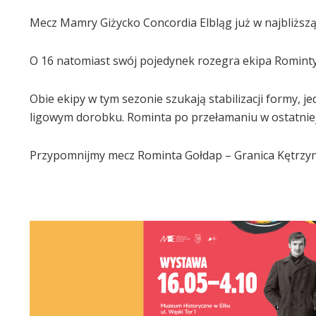
Mecz Mamry Giżycko Concordia Elbląg już w najbliższą 
O 16 natomiast swój pojedynek rozegra ekipa Rominty
Obie ekipy w tym sezonie szukają stabilizacji formy, je
ligowym dorobku. Rominta po przełamaniu w ostatniej k
Przypomnijmy mecz Rominta Gołdap – Granica Kętrzyn 