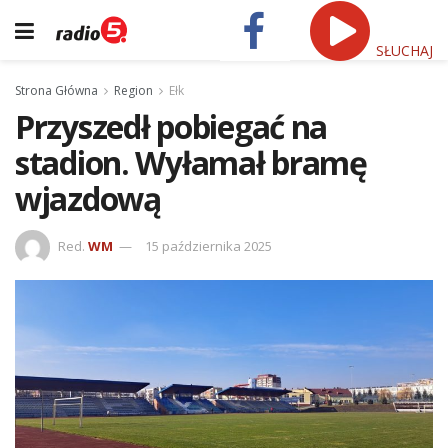
SŁUCHAJ
Strona Główna
Region
Ełk
Przyszedł pobiegać na
stadion. Wyłamał bramę
wjazdową
Red.
WM
15 października 2025