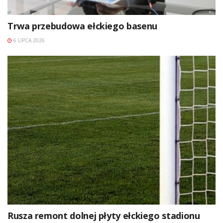
Trwa przebudowa ełckiego basenu
6 LIPCA 2026
Rusza remont dolnej płyty ełckiego stadionu