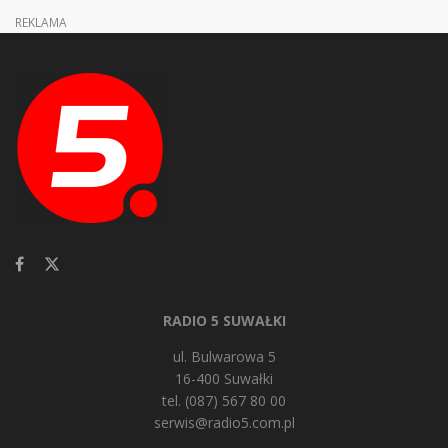
REKLAMA
RADIO 5 SUWAŁKI
ul. Bulwarowa 5
16-400 Suwałki
tel. (087) 567 80 00
serwis@radio5.com.pl