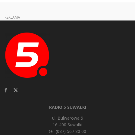
REKLAMA
RADIO 5 SUWAŁKI
ul. Bulwarowa 5
16-400 Suwałki
tel. (087) 567 80 00