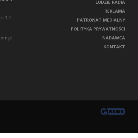
LUDZIE RADIA
REKLAMA
k. 1.2
PATRONAT MEDIALNY
POLITYKA PRYWATNOŚCI
com.pl
NADAWCA
KONTAKT