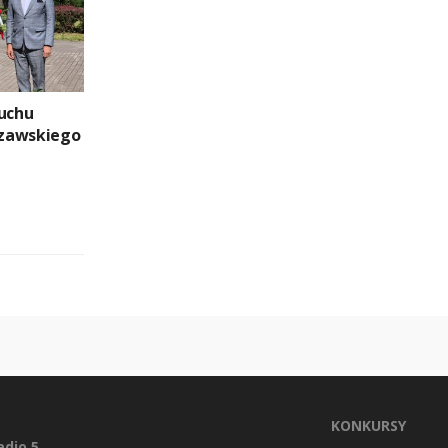
buchu
zawskiego
KONKURSY
dio 5