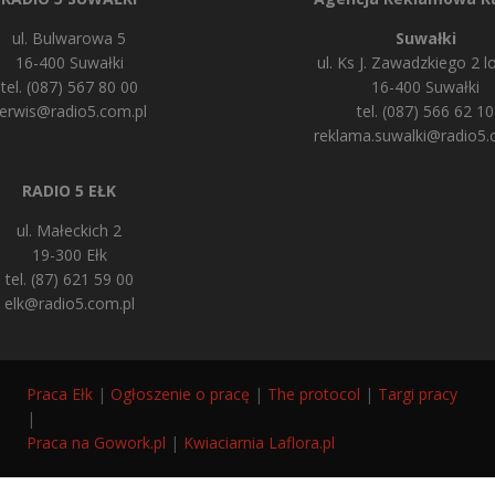
ul. Bulwarowa 5
Suwałki
16-400 Suwałki
ul. Ks J. Zawadzkiego 2 lo
tel. (087) 567 80 00
16-400 Suwałki
erwis@radio5.com.pl
tel. (087) 566 62 10
reklama.suwalki@radio5.
RADIO 5 EŁK
ul. Małeckich 2
19-300 Ełk
tel. (87) 621 59 00
elk@radio5.com.pl
Praca Ełk
|
Ogłoszenie o pracę
|
The protocol
|
Targi pracy
|
Praca na Gowork.pl
|
Kwiaciarnia Laflora.pl