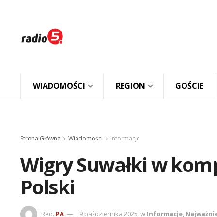
WIADOMOŚCI
REGION
GOŚCIE
Strona Główna
Wiadomości
Informacje
Wigry Suwałki w komp
Polski
Red.
PA
9 października 2025
w
Informacje
,
Najważni