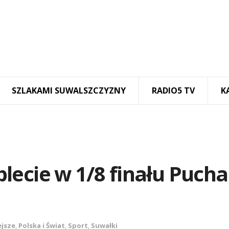
SZLAKAMI SUWALSZCZYZNY
RADIO5 TV
K
lecie w 1/8 finału Pucha
ejsze
,
Polska i Świat
,
Sport
,
Suwałki