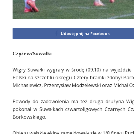
Udostępnij na Facebook
Czyżew/Suwałki
Wigry Suwałki wygrały w środę (09.10) na wyjeździe
Polski na szczeblu okręgu. Cztery bramki zdobył Bart
Michasiewicz, Przemysław Modzelewski oraz Michał O
Powody do zadowolenia ma też druga drużyna Wigi
pokonał w Suwałkach czwartoligowych Czarnych Czar
Borkowskiego.
Obie suwalskie ekipy zameldowały się w 1/8 finału P