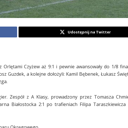
Udostępnij na Twitter
 z Orlętami Czyżew aż 9:1 i pewnie awansowały do 1/8 fin
osz Guzdek, a kolejne dołożyli: Kamil Bębenek, Łukasz Świę
zga.
er. Zespół z A Klasy, prowadzony przez Tomasza Chmie
na Białostocka 2:1 po trafieniach Filipa Taraszkiewicza
ucharu Okręgowego.