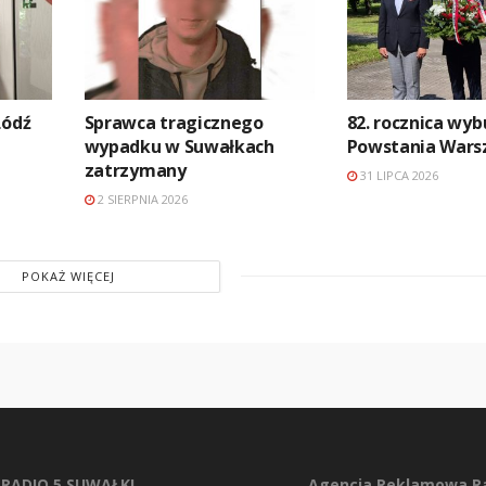
Łódź
Sprawca tragicznego
82. rocznica wy
wypadku w Suwałkach
Powstania Wars
zatrzymany
31 LIPCA 2026
2 SIERPNIA 2026
POKAŻ WIĘCEJ
RADIO 5 SUWAŁKI
Agencja Reklamowa Ra