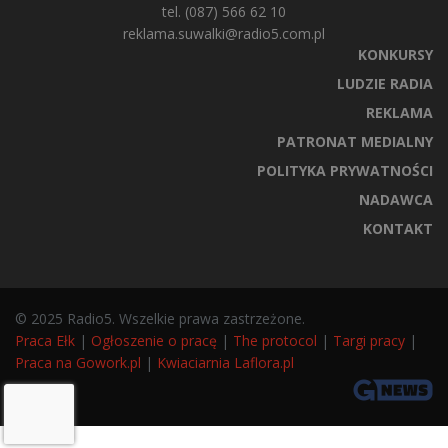
tel. (087) 566 62 10
reklama.suwalki@radio5.com.pl
KONKURSY
LUDZIE RADIA
REKLAMA
PATRONAT MEDIALNY
POLITYKA PRYWATNOŚCI
NADAWCA
KONTAKT
© 2025 Radio5. Wszelkie prawa zastrzeżone.
Praca Ełk
|
Ogłoszenie o pracę
|
The protocol
|
Targi pracy
|
Praca na Gowork.pl
|
Kwiaciarnia Laflora.pl