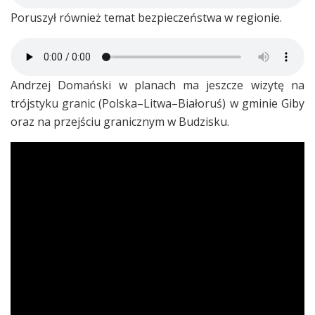
Poruszył również temat bezpieczeństwa w regionie.
Andrzej Domański w planach ma jeszcze wizytę na
trójstyku granic (Polska–Litwa–Białoruś) w gminie Giby
oraz na przejściu granicznym w Budzisku.