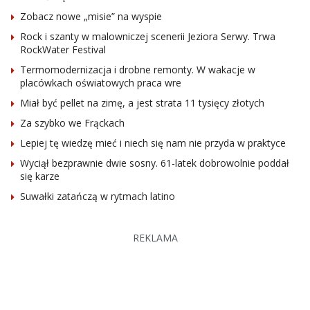
Zobacz nowe „misie” na wyspie
Rock i szanty w malowniczej scenerii Jeziora Serwy. Trwa
RockWater Festival
Termomodernizacja i drobne remonty. W wakacje w
placówkach oświatowych praca wre
Miał być pellet na zimę, a jest strata 11 tysięcy złotych
Za szybko we Frąckach
Lepiej tę wiedzę mieć i niech się nam nie przyda w praktyce
Wyciął bezprawnie dwie sosny. 61-latek dobrowolnie poddał
się karze
Suwałki zatańczą w rytmach latino
REKLAMA