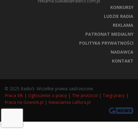
reklama.suwalki@radio5.com.pl
KONKURSY
LUDZIE RADIA
REKLAMA
PATRONAT MEDIALNY
POLITYKA PRYWATNOŚCI
NADAWCA
KONTAKT
© 2025 Radio5. Wszelkie prawa zastrzeżone.
Praca Ełk
|
Ogłoszenie o pracę
|
The protocol
|
Targi pracy
|
Praca na Gowork.pl
|
Kwiaciarnia Laflora.pl