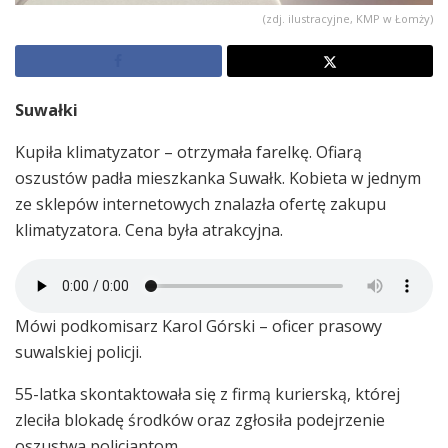
(zdj. ilustracyjne, KMP w Łomży)
Suwałki
Kupiła klimatyzator – otrzymała farelkę. Ofiarą
oszustów padła mieszkanka Suwałk. Kobieta w jednym
ze sklepów internetowych znalazła ofertę zakupu
klimatyzatora. Cena była atrakcyjna.
Mówi podkomisarz Karol Górski – oficer prasowy
suwalskiej policji.
55-latka skontaktowała się z firmą kurierską, której
zleciła blokadę środków oraz zgłosiła podejrzenie
oszustwa policjantom.