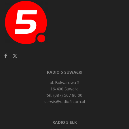
RADIO 5 SUWAŁKI
ul. Bulwarowa 5
16-400 Suwałki
tel. (087) 567 80 00
serwis@radio5.com.pl
RADIO 5 EŁK