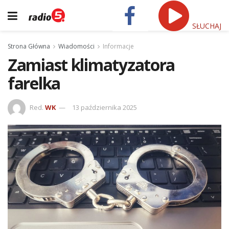
SŁUCHAJ
Strona Główna
Wiadomości
Informacje
Zamiast klimatyzatora
farelka
Red.
WK
13 października 2025