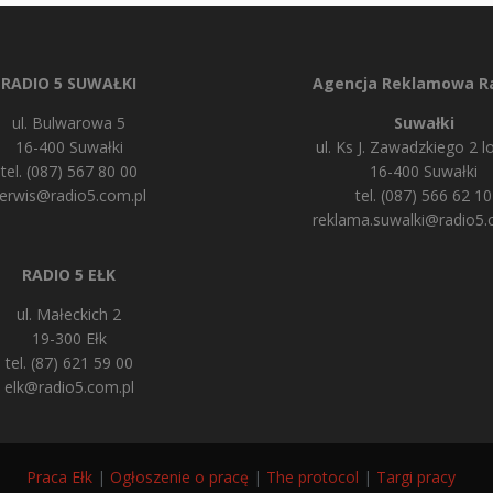
RADIO 5 SUWAŁKI
Agencja Reklamowa Ra
ul. Bulwarowa 5
Suwałki
16-400 Suwałki
ul. Ks J. Zawadzkiego 2 lo
tel. (087) 567 80 00
16-400 Suwałki
erwis@radio5.com.pl
tel. (087) 566 62 10
reklama.suwalki@radio5.
RADIO 5 EŁK
ul. Małeckich 2
19-300 Ełk
tel. (87) 621 59 00
elk@radio5.com.pl
Praca Ełk
|
Ogłoszenie o pracę
|
The protocol
|
Targi pracy