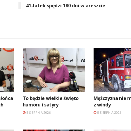
41-latek spędzi 180 dni w areszcie
słońca
To będzie wielkie święto
Mężczyzna nie m
ch
humoru i satyry
z windy
5 SIERPNIA 2026
5 SIERPNIA 2026