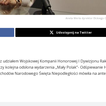
Aneta Werla dyrektor Ełckiego 
Udostępnij na Twitter
ci z udziałem Wojskowej Kompanii Honorowej I Dywizjonu Rak
ej, czy kolejna odsłona wydarzenia „Mały Polak”- Odśpiewanie
hodów Narodowego Święta Niepodległości mówiła na anten