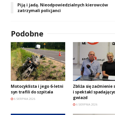
Piją i jadą. Nieodpowiedzialnych kierowców
zatrzymali policjanci
Podobne
Motocyklista i jego 6-letni
Zbliża się zaćmienie 
syn trafili do szpitala
i spektakl spadający
gwiazd
6 SIERPNIA 2026
6 SIERPNIA 2026