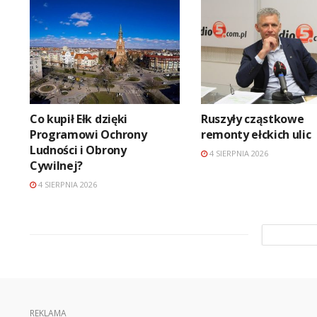
Co kupił Ełk dzięki
Ruszyły cząstkowe
Programowi Ochrony
remonty ełckich ulic
Ludności i Obrony
4 SIERPNIA 2026
Cywilnej?
4 SIERPNIA 2026
REKLAMA