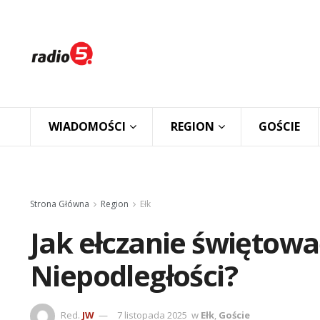
WIADOMOŚCI
REGION
GOŚCIE
Strona Główna
Region
Ełk
Jak ełczanie świętow
Niepodległości?
Red.
JW
7 listopada 2025
w
Ełk
,
Goście