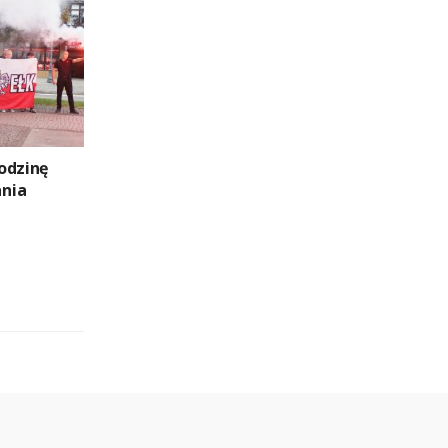
odzinę
nia