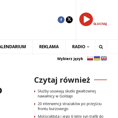
SŁUCHAJ
ALENDARIUM
REKLAMA
RADIO
Wybierz język
Czytaj również
o
Służby usuwają skutki gwałtownej
nawałnicy w Gołdapi
20 interwencji strażaków po przejściu
frontu burzowego
Motocyklista i jego 6-letni syn trafili do