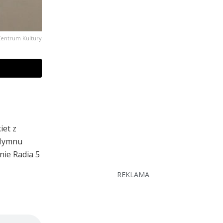
Centrum Kultury
iet z
 Hymnu
ie Radia 5
REKLAMA