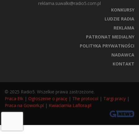
reklama.suwalki@radio5.com.pl
KONKURSY
LUDZIE RADIA
REKLAMA
PATRONAT MEDIALNY
POLITYKA PRYWATNOŚCI
NADAWCA
KONTAKT
© 2025 Radio5. Wszelkie prawa zastrzeżone.
Praca Ełk
|
Ogłoszenie o pracę
|
The protocol
|
Targi pracy
|
Praca na Gowork.pl
|
Kwiaciarnia Laflora.pl