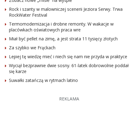
Zobacz nowe „misie” na wyspie
Rock i szanty w malowniczej scenerii Jeziora Serwy. Trwa
RockWater Festival
Termomodernizacja i drobne remonty. W wakacje w
placówkach oświatowych praca wre
Miał być pellet na zimę, a jest strata 11 tysięcy złotych
Za szybko we Frąckach
Lepiej tę wiedzę mieć i niech się nam nie przyda w praktyce
Wyciął bezprawnie dwie sosny. 61-latek dobrowolnie poddał
się karze
Suwałki zatańczą w rytmach latino
REKLAMA