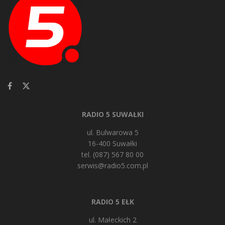
RADIO 5 SUWAŁKI
ul. Bulwarowa 5
16-400 Suwałki
tel. (087) 567 80 00
serwis@radio5.com.pl
RADIO 5 EŁK
ul. Małeckich 2