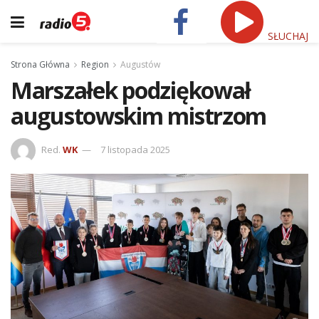
SŁUCHAJ
Strona Główna
Region
Augustów
Marszałek podziękował
augustowskim mistrzom
Red.
WK
7 listopada 2025