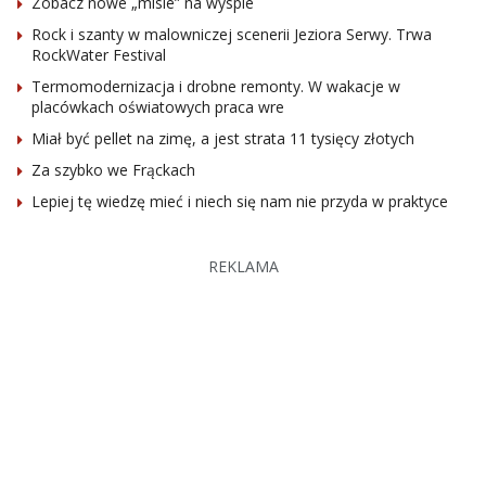
Zobacz nowe „misie” na wyspie
Rock i szanty w malowniczej scenerii Jeziora Serwy. Trwa
RockWater Festival
Termomodernizacja i drobne remonty. W wakacje w
placówkach oświatowych praca wre
Miał być pellet na zimę, a jest strata 11 tysięcy złotych
Za szybko we Frąckach
Lepiej tę wiedzę mieć i niech się nam nie przyda w praktyce
REKLAMA