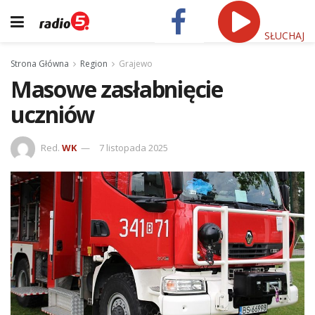
SŁUCHAJ
Strona Główna
Region
Grajewo
Masowe zasłabnięcie
uczniów
Red.
WK
7 listopada 2025