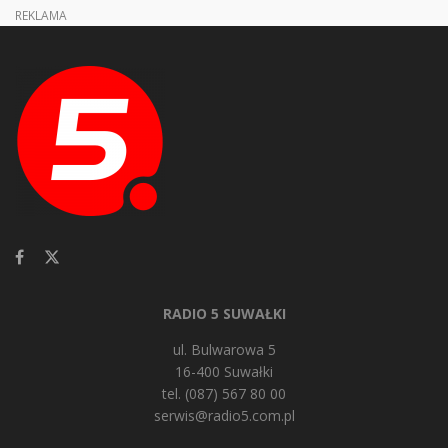
REKLAMA
RADIO 5 SUWAŁKI
ul. Bulwarowa 5
16-400 Suwałki
tel. (087) 567 80 00
serwis@radio5.com.pl