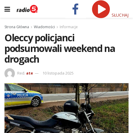
SŁUCHAJ
Strona Główna
Wiadomości
Informacje
Oleccy policjanci
podsumowali weekend na
drogach
Red.
ate
10 listopada 2025