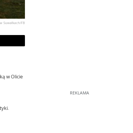
 w Suwałkach/FB
ką w Olicie
REKLAMA
yki.