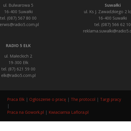
ul. Bulwarowa 5
Suwałki
16-400 Suwałki
ul. Ks J. Zawadzkiego 2 lo
tel. (087) 567 80 00
16-400 Suwałki
erwis@radio5.com.pl
tel. (087) 566 62 10
reklama.suwalki@radio5.
RADIO 5 EŁK
ul. Małeckich 2
19-300 Ełk
tel. (87) 621 59 00
elk@radio5.com.pl
Praca Ełk
|
Ogłoszenie o pracę
|
The protocol
|
Targi pracy
|
Praca na Gowork.pl
|
Kwiaciarnia Laflora.pl