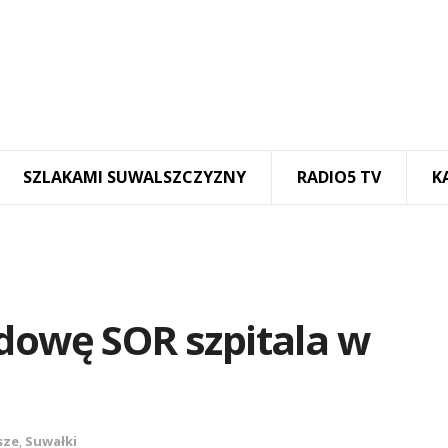
SZLAKAMI SUWALSZCZYZNY
RADIO5 TV
K
udowę SOR szpitala w
sze
,
Suwałki