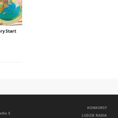
ry Start
KONKURSY
dio 5
LUDZIE RADIA