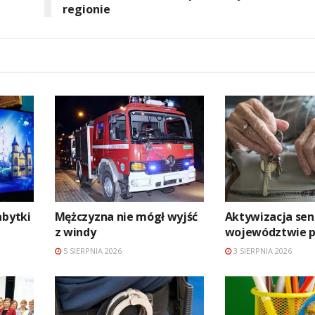
regionie
abytki
Mężczyzna nie mógł wyjść
Aktywizacja se
z windy
województwie p
5 SIERPNIA 2026
3 SIERPNIA 2026