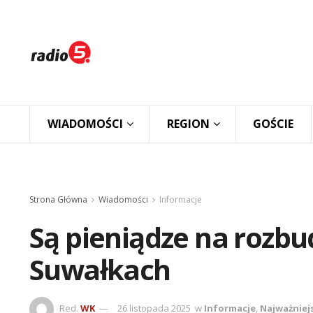
WIADOMOŚCI
REGION
GOŚCIE
Strona Główna
Wiadomości
Informacje
Są pieniądze na rozb
Suwałkach
Red.
WK
26 listopada 2025
w
Informacje
,
Najważniej