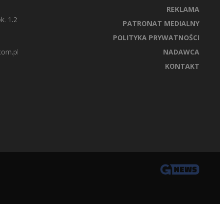
REKLAMA
k. 1.2
PATRONAT MEDIALNY
POLITYKA PRYWATNOŚCI
com.pl
NADAWCA
KONTAKT