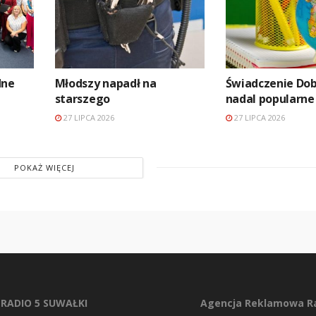
dne
Młodszy napadł na
Świadczenie Dob
starszego
nadal popularne
27 LIPCA 2026
27 LIPCA 2026
POKAŻ WIĘCEJ
RADIO 5 SUWAŁKI
Agencja Reklamowa Ra