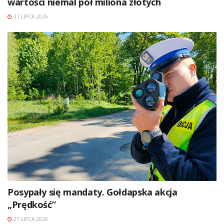
wartości niemal pół miliona złotych
31 LIPCA 2026
Posypały się mandaty. Gołdapska akcja
„Prędkość”
27 LIPCA 2026