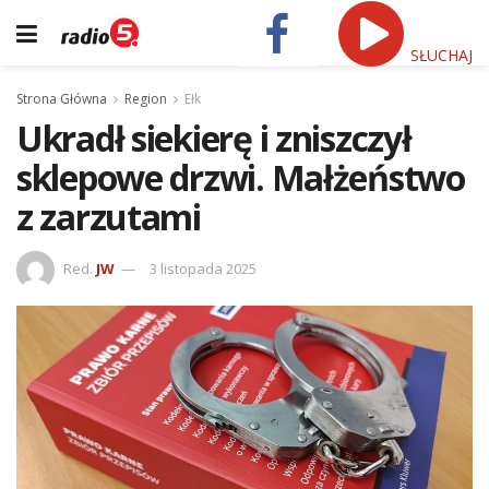
SŁUCHAJ
Strona Główna
Region
Ełk
Ukradł siekierę i zniszczył
sklepowe drzwi. Małżeństwo
z zarzutami
Red.
JW
3 listopada 2025