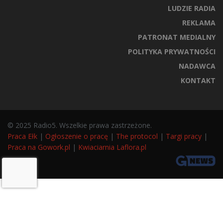
LUDZIE RADIA
REKLAMA
PATRONAT MEDIALNY
POLITYKA PRYWATNOŚCI
NADAWCA
KONTAKT
© 2025 Radio5. Wszelkie prawa zastrzeżone.
Praca Ełk
|
Ogłoszenie o pracę
|
The protocol
|
Targi pracy
|
Praca na Gowork.pl
|
Kwiaciarnia Laflora.pl