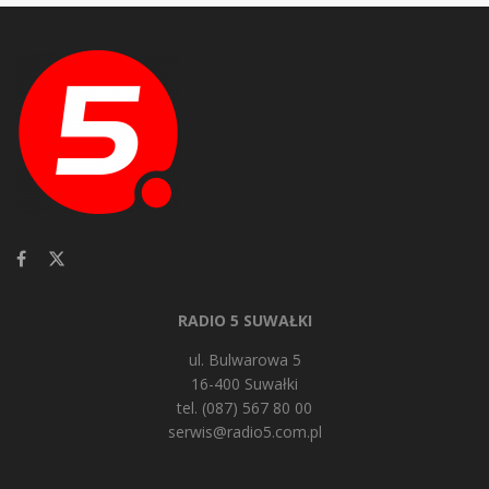
RADIO 5 SUWAŁKI
ul. Bulwarowa 5
16-400 Suwałki
tel. (087) 567 80 00
serwis@radio5.com.pl