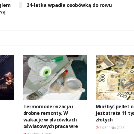
nglem
24-latka wpadła osobówką do rowu
ową
Termomodernizacja i
Miał być pellet n
drobne remonty. W
jest strata 11 ty
wakacje w placówkach
złotych
oświatowych praca wre
7 SIERPNIA 2026