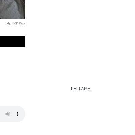
zdj. KPP Pisz
REKLAMA