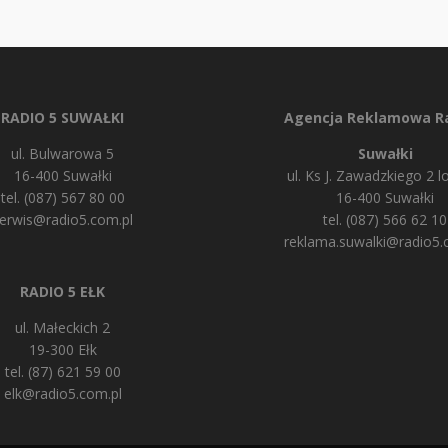
RADIO 5 SUWAŁKI
Agencja Reklamowa Ra
ul. Bulwarowa 5
Suwałki
16-400 Suwałki
ul. Ks J. Zawadzkiego 2 lo
tel. (087) 567 80 00
16-400 Suwałki
erwis@radio5.com.pl
tel. (087) 566 62 10
reklama.suwalki@radio5.
RADIO 5 EŁK
ul. Małeckich 2
19-300 Ełk
tel. (87) 621 59 00
elk@radio5.com.pl