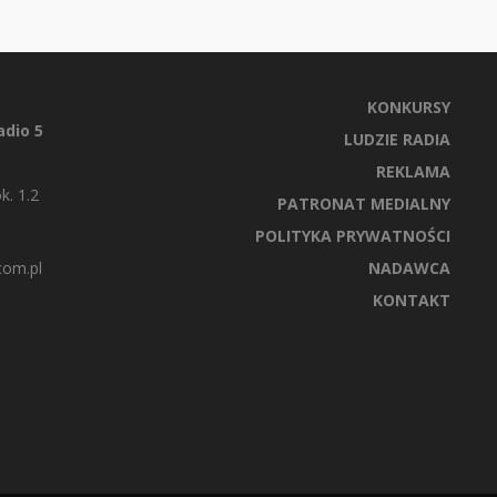
KONKURSY
dio 5
LUDZIE RADIA
REKLAMA
k. 1.2
PATRONAT MEDIALNY
POLITYKA PRYWATNOŚCI
com.pl
NADAWCA
KONTAKT