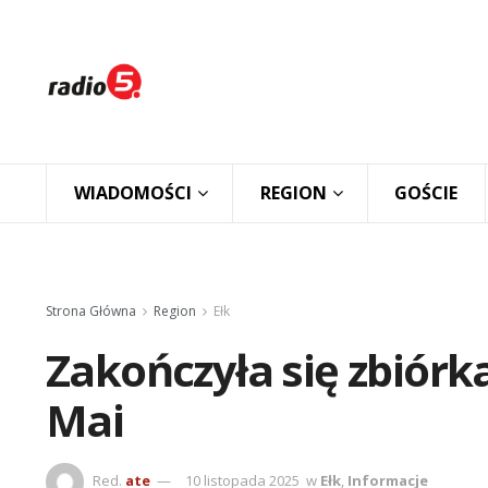
WIADOMOŚCI
REGION
GOŚCIE
Strona Główna
Region
Ełk
Zakończyła się zbiórk
Mai
Red.
ate
10 listopada 2025
w
Ełk
,
Informacje