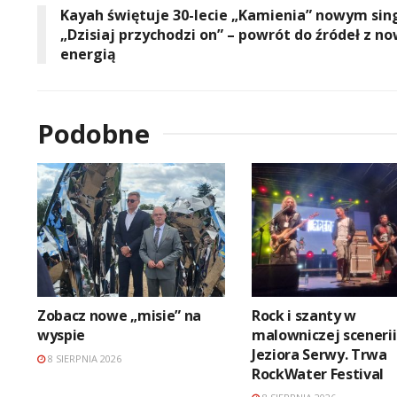
Kayah świętuje 30-lecie „Kamienia” nowym si
„Dzisiaj przychodzi on” – powrót do źródeł z n
energią
Podobne
Zobacz nowe „misie” na
Rock i szanty w
wyspie
malowniczej scenerii
Jeziora Serwy. Trwa
8 SIERPNIA 2026
RockWater Festival