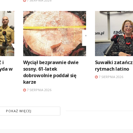
7 SIERPNIA 2026
 i
Wyciął bezprawnie dwie
Suwałki zatańc
zyda w
sosny. 61-latek
rytmach latino
dobrowolnie poddał się
7 SIERPNIA 2026
karze
7 SIERPNIA 2026
POKAŻ WIĘCEJ