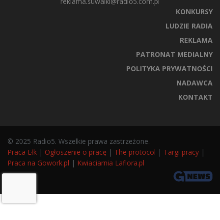
reklama.suwalki@radio5.com.pl
KONKURSY
LUDZIE RADIA
REKLAMA
PATRONAT MEDIALNY
POLITYKA PRYWATNOŚCI
NADAWCA
KONTAKT
© 2025 Radio5. Wszelkie prawa zastrzeżone.
Praca Ełk
|
Ogłoszenie o pracę
|
The protocol
|
Targi pracy
|
Praca na Gowork.pl
|
Kwiaciarnia Laflora.pl